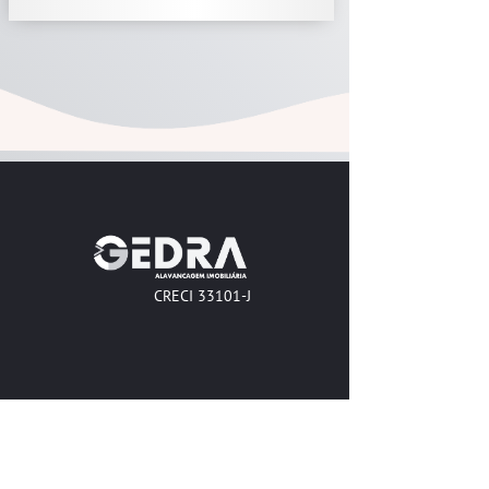
CRECI 33101-J
Receba nossas novidades
FName