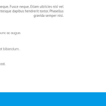
eque. Fusce neque. Etiam ultricies nisi vel
ntesque dapibus hendrerit tortor. Phasellus
gravida semper nisi.
unc ac augue.
get bibendum.
est.