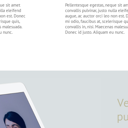
ue sit amet
Pellentesque egestas, neque sit a
ulla eleifend
convallis pulvinar, justo nulla elei
 non est. Donec
augue, ac auctor orci leo non est.
risque quis,
mi odio, faucibus at, scelerisque qu
as malesuada.
convallis in, nisi. Maecenas malesu
u nunc.
Donec id justo. Aliquam eu nunc.
V
pu