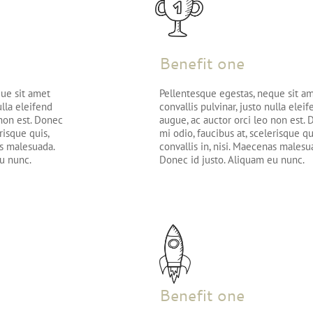
Benefit one
que sit amet
Pellentesque egestas, neque sit a
ulla eleifend
convallis pulvinar, justo nulla elei
 non est. Donec
augue, ac auctor orci leo non est.
risque quis,
mi odio, faucibus at, scelerisque qu
as malesuada.
convallis in, nisi. Maecenas malesu
u nunc.
Donec id justo. Aliquam eu nunc.
Benefit one