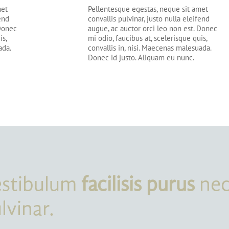
met
Pellentesque egestas, neque sit amet
fend
convallis pulvinar, justo nulla eleifend
 Donec
augue, ac auctor orci leo non est. Donec
is,
mi odio, faucibus at, scelerisque quis,
ada.
convallis in, nisi. Maecenas malesuada.
Donec id justo. Aliquam eu nunc.
estibulum
facilisis purus
ne
lvinar.