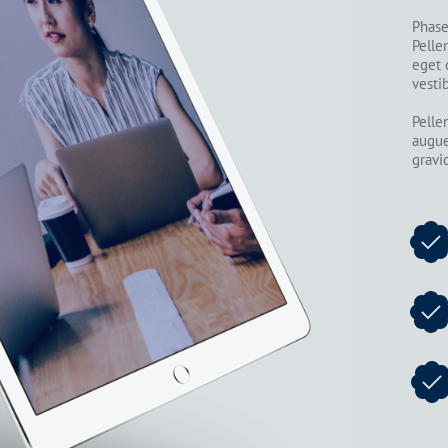
Phasel
Pelle
eget 
vesti
Pelle
augue
gravi